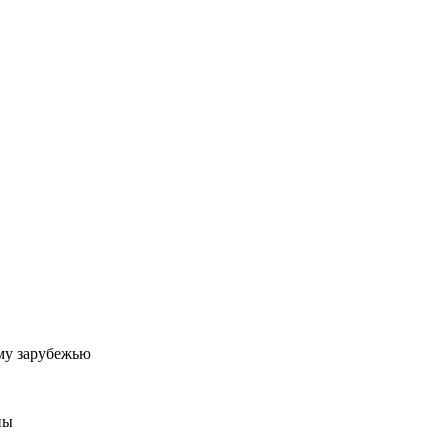
му зарубежью
ны