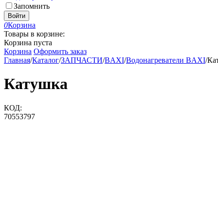
Запомнить
Войти
0
Корзина
Товары в корзине:
Корзина пуста
Корзина
Оформить заказ
Главная
/
Каталог
/
ЗАПЧАСТИ
/
BAXI
/
Водонагреватели BAXI
/
Ка
Катушка
КОД:
70553797