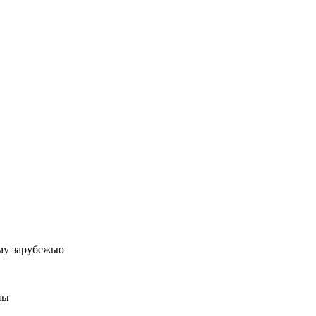
му зарубежью
ны