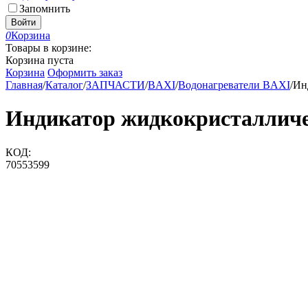
Запомнить
Войти
0
Корзина
Товары в корзине:
Корзина пуста
Корзина
Оформить заказ
Главная
/
Каталог
/
ЗАПЧАСТИ
/
BAXI
/
Водонагреватели BAXI
/
Ин
Индикатор жидкокристаллич
КОД:
70553599